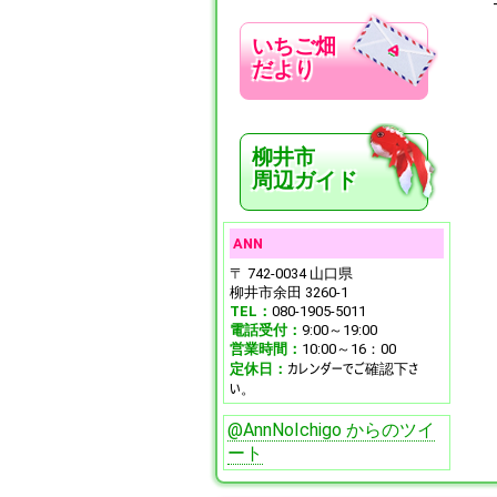
いちご畑
だより
柳井市
周辺ガイド
ANN
〒 742-0034 山口県
柳井市余田 3260-1
TEL：
080-1905-5011
電話受付：
9:00～19:00
営業時間：
10:00～16：00
カレンダーでご確認下さ
定休日：
い。
@AnnNoIchigo からのツイ
ート