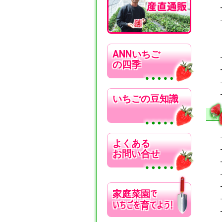
ANNいちご
の四季
いちごの豆知識
よくある
お問い合せ
で
家庭菜園
いちごを
てよう!
育