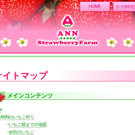
カートの中を
HOME
サイトマップ
メインコンテンツ
e
-
ANNのいちご狩り
-
いちご畑までの地図
-
余田のいちご