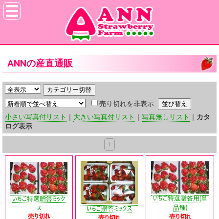
ANNの産直通販
売り切れを非表示
小さい写真付リスト
｜
大きい写真付リスト
｜
写真無しリスト
｜
カタ
ログ表示
1
いちご特選贈答用(単
いちご特選贈答ミック
品種)
ス
いちご贈答ミックス
売り切れ
売り切れ
売り切れ